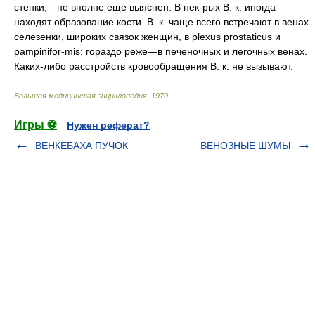
стенки,—не вполне еще выяснен. В нек-рых В. к. иногда
находят образование кости. В. к. чаще всего встречают в венах
селезенки, широких связок женщин, в plexus prostaticus и
pampinifor-mis; гораздо реже—в печеночных и легочных венах.
Каких-либо расстройств кровообращения В. к. не вызывают.
Большая медицинская энциклопедия
.
1970
.
Игры ⚽
Нужен реферат?
ВЕНКЕБАХА ПУЧОК
ВЕНОЗНЫЕ ШУМЫ