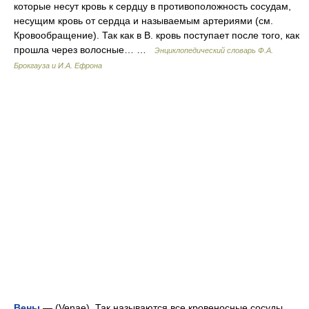
которые несут кровь к сердцу в противоположность сосудам,
несущим кровь от сердца и называемым артериями (см.
Кровообращение). Так как в В. кровь поступает после того, как
прошла через волосные… …
Энциклопедический словарь Ф.А.
Брокгауза и И.А. Ефрона
Вены
— (Venaе). Так называются все кровеносные сосуды,