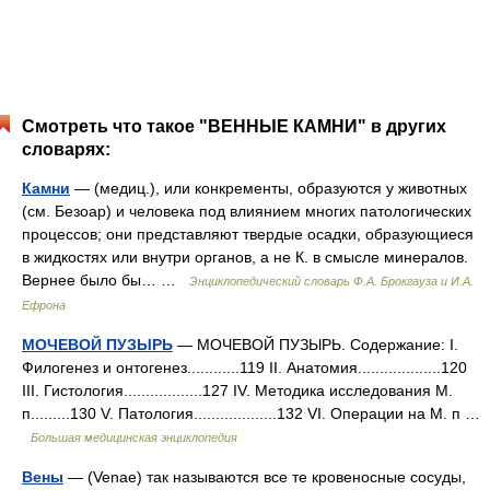
Смотреть что такое "ВЕННЫЕ КАМНИ" в других
словарях:
Камни
— (медиц.), или конкременты, образуются у животных
(см. Безоар) и человека под влиянием многих патологических
процессов; они представляют твердые осадки, образующиеся
в жидкостях или внутри органов, а не К. в смысле минералов.
Вернее было бы… …
Энциклопедический словарь Ф.А. Брокгауза и И.А.
Ефрона
МОЧЕВОЙ ПУЗЫРЬ
— МОЧЕВОЙ ПУЗЫРЬ. Содержание: I.
Филогенез и онтогенез............119 II. Анатомия...................120
III. Гистология..................127 IV. Методика исследования М.
п.........130 V. Патология...................132 VІ. Операции на М. п …
Большая медицинская энциклопедия
Вены
— (Venae) так называются все те кровеносные сосуды,