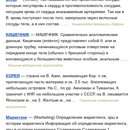
которые несуткровь к сердцу в противоположность сосудам,
несущим кровь от сердца иназываемым артериями. Так как в
В. кровь поступает после того, какпрошла через волосные
сосуды тела, а в них состав… …
Энциклопедия Брокгауза и Ефрона
КИШЕЧНИК
— КИШЕЧНИК. Сравнительно анатомические
данные. Кишечник (enteron) представляет собой б. или м.
длинную трубку, начинающуюся ротовым отверстием на
переднем конце тела (обычно с брюшной стороны) и
кончающуюся у большинства животных особым, анальным… …
Большая медицинская энциклопедия
КОРЕЯ
— страна на В. Азии, занимающая Кор. п ов,
прилегающую часть материка и ок. 3,5 тыс. близлежащих
небольших островов. На С., по pp. Амноккан и Туманган, К.
граничит с КНР, на небольшом участке с СССР, на В. омывается
Японским м., на 3. Желтым м., на …
Советская историческая
энциклопедия
Маркетинг
— (Marketing) Определение маркетинга, эры в
истории маркетинга Информация об определении маркетинга,
эры в истории маркетинга Содержание Содержание 1.